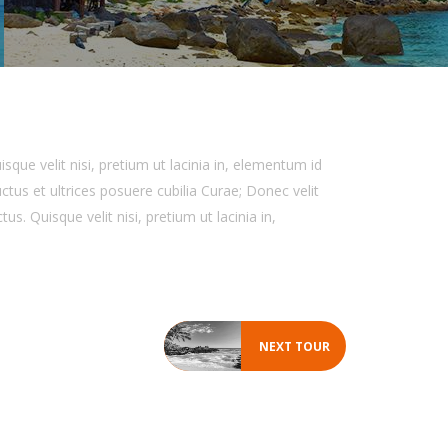
sque velit nisi, pretium ut lacinia in, elementum id
uctus et ultrices posuere cubilia Curae; Donec velit
s. Quisque velit nisi, pretium ut lacinia in,
NEXT TOUR