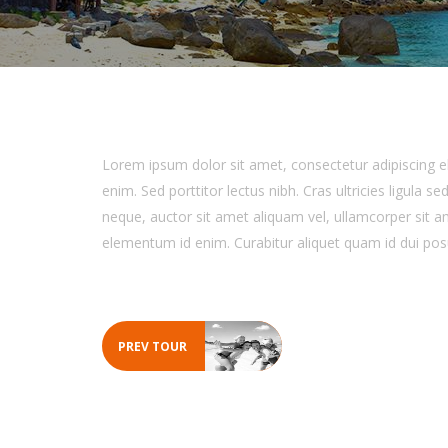
Lorem ipsum dolor sit amet, consectetur adipiscing elit
enim. Sed porttitor lectus nibh. Cras ultricies ligula 
neque, auctor sit amet aliquam vel, ullamcorper sit amet
elementum id enim. Curabitur aliquet quam id dui pos
PREV TOUR